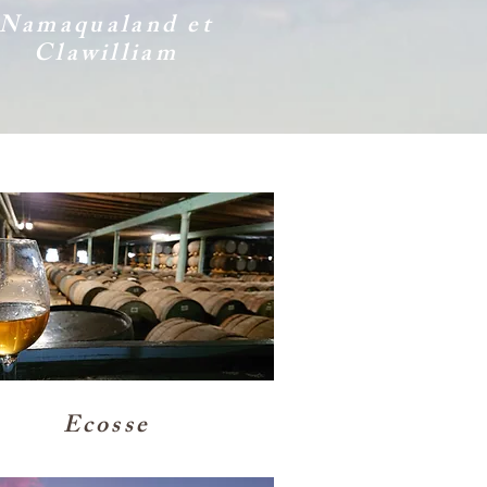
Namaqualand et
Clawilliam
Ecosse