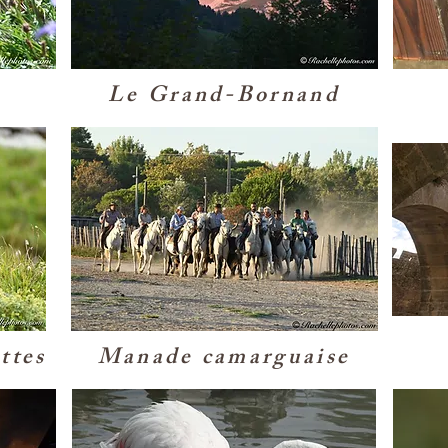
Le Grand-Bornand
ttes
Manade camarguaise