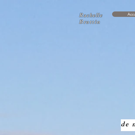
Rachelle
Accu
Bruttin
Voy
de 