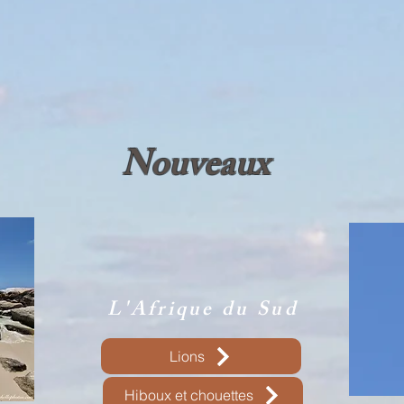
Nouveaux
L'Afrique du Sud
Lions
Hiboux et chouettes