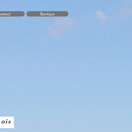
ontact
Boutique
moi
mois