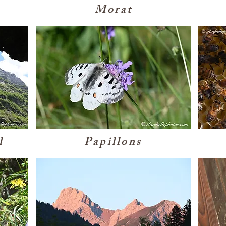
Morat
l
Papillons