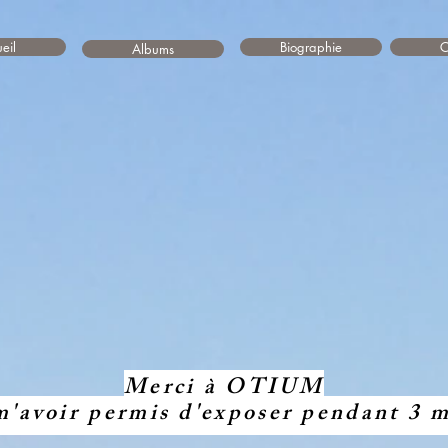
eil
Biographie
C
Albums
Rachelle Photos
agez un peu avec 
Merci à OTIUM
m'avoir permis d'exposer pendant 3 