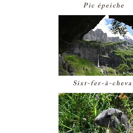
Pic épeiche
Sixt-fer-à-cheva