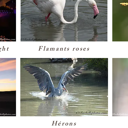
ght
Flamants roses
e
Hérons